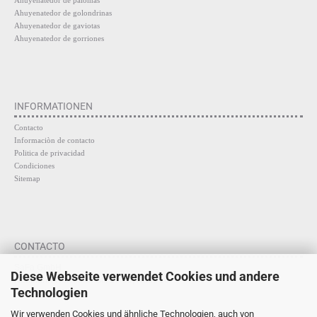
Ahuyenatedor de palomas
Ahuyenatedor de golondrinas
Ahuyenatedor de gaviotas
Ahuyenatedor de gorriones
INFORMATIONEN
Contacto
Informaciòn de contacto
Politica de privacidad
Condiciones
Sitemap
CONTACTO
SaFa GmbH
Diese Webseite verwendet Cookies und andere
Neumann-Reichardt-Str. 27-33, Haus 16
Technologien
22041 Hamburg
Wir verwenden Cookies und ähnliche Technologien, auch von