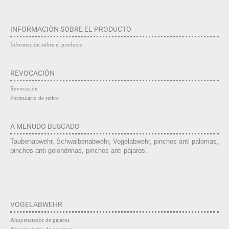
INFORMACIÒN SOBRE EL PRODUCTO
Informaciòn sobre el producto
REVOCACIÒN
Revocaciòn
Formulario de retiro
A MENUDO BUSCADO
Taubenabwehr, Schwalbenabwehr, Vogelabwehr, pinchos anti palomas,
pinchos anti golondrinas, pinchos anti pàjaros.
VOGELABWEHR
Ahuyenatedor de pàjaros