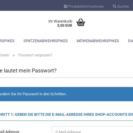
Produktinformationen
Suchen
Sprache auswählen
Ihr Warenkorb
0,00 EUR
RSPIKES
SPATZENABWEHRSPIKES
MÖWENABWEHRSPIKES
DA
»
tseite
Passwort vergessen?
e lautet mein Passwort?
Konto erstellen
ndern Sie Ihr Passwort in drei Schritten.
Passwort vergessen?
RITT 1: GEBEN SIE BITTE DIE E-MAIL-ADRESSE IHRES SHOP-ACCOUNTS EI
ail-Adresse