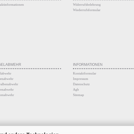
uktinformationen
Widerrufsbelehrung
Wiederrufsformular
GELABWEHR
INFORMATIONEN
labwehr
Kontaktformular
enabwehr
Impressum
albenabwehr
Datenschutz
enabwehr
Agb
zenabwehr
Sitemap