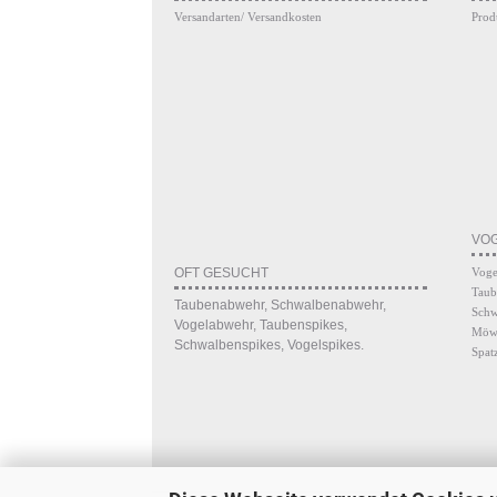
Versandarten/ Versandkosten
Prod
VO
OFT GESUCHT
Voge
Taub
Taubenabwehr, Schwalbenabwehr,
Schw
Vogelabwehr, Taubenspikes,
Möw
Schwalbenspikes, Vogelspikes.
Spat